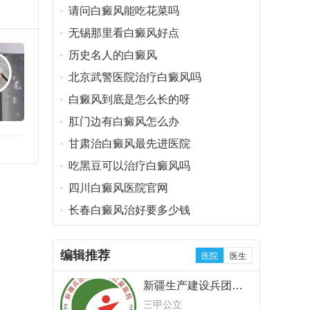
请问白癜风能吃花菜吗
无锡那里看白癜风好点
历史名人的白癜风
北京武警医院治疗白癜风吗
白癜风到底是怎么长的呀
肛门边有白癜风怎么办
甘肃治白癜风最先进医院
吃黑豆可以治疗白癜风吗
四川白癜风医院官网
长春白癜风治好要多少钱
编辑推荐
医院
医生
新疆生产建设兵团第
十三师红星医院
三甲公立