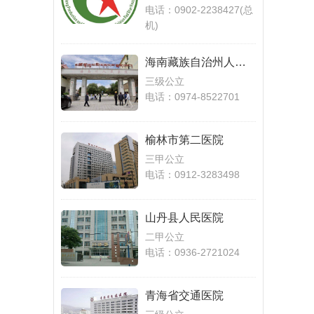
电话：0902-2238427(总
机)
海南藏族自治州人民
医院
三级公立
电话：0974-8522701
榆林市第二医院
三甲公立
电话：0912-3283498
山丹县人民医院
二甲公立
电话：0936-2721024
青海省交通医院