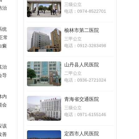
医院
三级公立
防治
电话：0974-8522701
系统
榆林市第二医院
正常
三甲公立
白癜
电话：0912-3283498
山丹县人民医院
其治
二甲公立
会导
电话：0936-2721024
体内
青海省交通医院
能会
三级公立
电话：0971-6155146
应该
定西市人民医院
改善