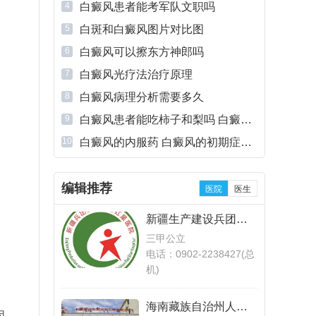
4
白癜风患者能考军队文职吗
5
白斑和白癜风图片对比图
6
白癜风可以擦东方神郎吗
7
白癜风光疗法治疗原理
8
白癜风病理分析需要多久
9
白癜风患者能吃柿子和梨吗 白癜风
患者能吃柿子吗
10
白癜风的内服药 白癜风的初期症状
能治好么
编辑推荐
医院
医生
新疆生产建设兵团第
十三师红星医院
三甲公立
电话：0902-2238427(总
机)
海南藏族自治州人民
因