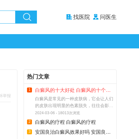
找医院
问医生
热门文章
1
白癜风的十大好处 白癜风的十个忠
诉举报
告
白癜风是常见的一种皮肤病，它会让人们
的皮肤出现明显的色素脱失，往往会影响
到个体的形象和生活。但是事实上，白癜
2024-03-06
18013次浏览
风也有一些好处，这些好处可能不为人所
2
白癜风的疗程 白癜风的疗程
知，因此今天我们将重点介绍白癜风的十
3
安国良治白癜风效果好吗 安国良治
大好处。
白癜风效果怎么样