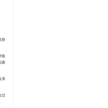
皮肤
种族
因素
疫系
光过